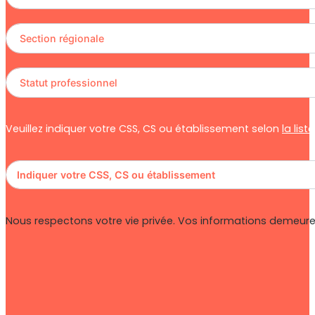
Veuillez indiquer votre CSS, CS ou établissement selon
la lis
Nous respectons votre vie privée. Vos informations demeuren