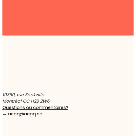
10360, rue Sackville
Montréal QC H2B 2W6
Questions ou commentaires?
→
aepq@aepq.ca