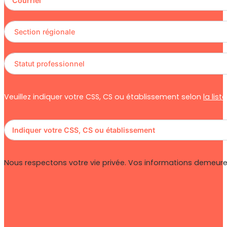
Veuillez indiquer votre CSS, CS ou établissement selon
la lis
Nous respectons votre vie privée. Vos informations demeuren