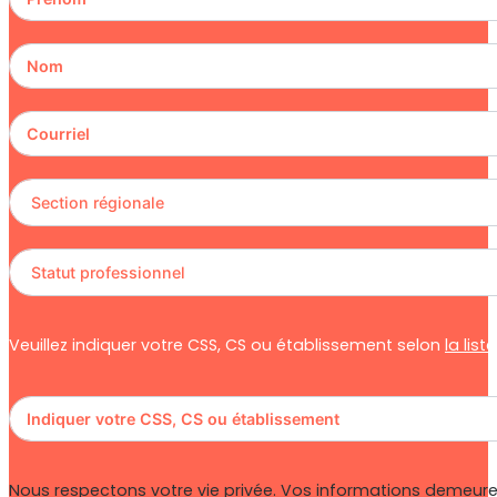
Veuillez indiquer votre CSS, CS ou établissement selon
la lis
Nous respectons votre vie privée. Vos informations demeuren